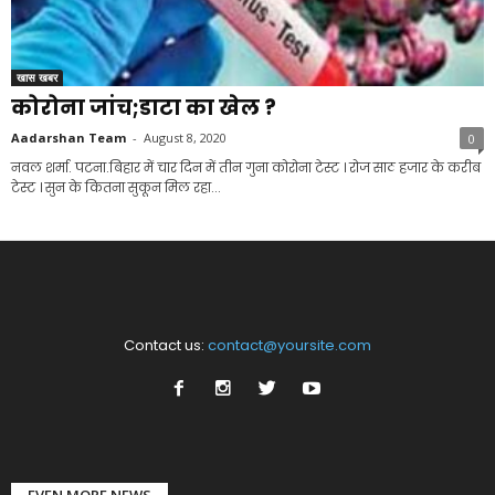
खास खबर
कोरोना जांच;डाटा का खेल ?
Aadarshan Team
-
August 8, 2020
0
नवल शर्मा. पटना.बिहार में चार दिन में तीन गुना कोरोना टेस्ट । रोज साठ हजार के करीब
टेस्ट । सुन के कितना सुकून मिल रहा...
Contact us:
contact@yoursite.com
EVEN MORE NEWS