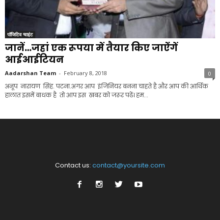
पॉजिटिव प्वाइंट
जानें…जहां एक रूपया में तैयार किए जाऐंगें
आईआईटियन
Aadarshan Team
-
February 8, 2018
0
अनूप नारायण सिंह. पटना.अगर आप इंजिनियर बनना चाहते है और आप की आर्थिक
हालात इसमें बाधक है तो आप इस खबर को जरूर पढें। हम...
Contact us:
contact@yoursite.com