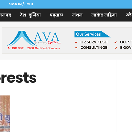
SIGN IN / JOIN
जनपद
देश-दुनिया
पड़ताल
मंथन
मार्केट महिमा
ग्ल
orests