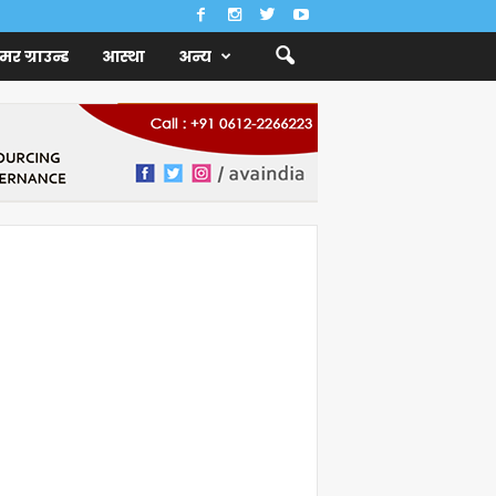
ैमर ग्राउन्ड
आस्था
अन्य