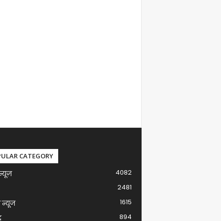
PULAR CATEGORY
4082
न्यूज़
2481
1615
ग न्यूज
894
द