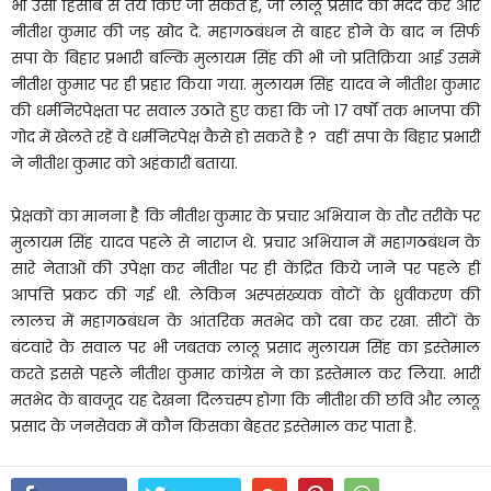
भी उसी हिसाब से तय किए जा सकते है, जो लालू प्रसाद को मदद करें और
नीतीश कुमार की जड़ खोद दे. महागठबंधन से बाहर होने के बाद न सिर्फ
सपा के बिहार प्रभारी बल्कि मुलायम सिंह की भी जो प्रतिक्रिया आई उसमें
नीतीश कुमार पर ही प्रहार किया गया. मुलायम सिंह यादव ने नीतीश कुमार
की धर्मनिरपेक्षता पर सवाल उठाते हुए कहा कि जो 17 वर्षों तक भाजपा की
गोद में खेलते रहें वे धर्मनिरपेक्ष कैसे हो सकते है ? वहीं सपा के बिहार प्रभारी
ने नीतीश कुमार को अहंकारी बताया.
प्रेक्षकों का मानना है कि नीतीश कुमार के प्रचार अभियान के तौर तरीके पर
मुलायम सिंह यादव पहले से नाराज थे. प्रचार अभियान में महागठबंधन के
सारे नेताओं की उपेक्षा कर नीतीश पर ही केंद्रित किये जाने पर पहले ही
आपत्ति प्रकट की गई थी. लेकिन अस्पसंख्यक वोटों के ध्रुवीकरण की
लालच में महागठबंधन के आंतरिक मतभेद को दबा कर रखा. सीटों के
बंटवारे के सवाल पर भी जबतक लालू प्रसाद मुलायम सिंह का इस्तेमाल
करते इससे पहले नीतीश कुमार कांग्रेस ने का इस्तेमाल कर लिया. भारी
मतभेद के बावजूद यह देखना दिलचस्प होगा कि नीतीश की छवि और लालू
प्रसाद के जनसेवक में कौन किसका बेहतर इस्तेमाल कर पाता है.