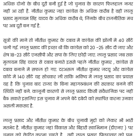
अधिक दोनों के बीच दूरी बनी हुई है जो चुनाव के कारण फिलहाल नजर
नहीं आ रहीं है. नीतीश कुमार जहां कांग्रेस के अधिक करीब है वहीं लालू
प्रसाद मुलायम सिंह यादव के अधिक करीब थे, जिनके बीच राजनीतिक मंच
पर अब दूरी बन गई है.
सूत्रों की माने तो नीतीश कुमार के दबाव में कांग्रेस की झोली में 40 सीटें
चली गई. लालू प्रसाद की इच्छा थी कि कांग्रेस को 20 -25 सीट दी जाए और
शेष 18-23 सीटें एनसीपी और सपा के लिए छोड़ी जाए. लालू प्रसाद जब तक
मुलायम सिंह यादव से दबाव बनाते इससे पहले नीतीश कुमार , कांग्रेस से
दबाव बनाने में सफल हो गए. दरअसल नीतीश कुमार जदयू और कांग्रेस
कोटे में 140 सीटें यह सोचकर ली ताकि भविष्य में लालू प्रसाद का प्रयास
यह है कि चुनाव बाद राजद के बिना महागठबंधन की सरकार बनने की
स्थिति नहीं बने. कानूनी कारणों से लालू प्रसाद किसी संवैधानिक पद नहीं
बैठ सकते इसलिए इस चुनाव में अपने बेटे दृबेटी को स्थापित करना उनका
असली मकसद है.
लालू प्रसाद और नीतीश कुमार के बीच चुनावी मुद्दों को लेकर भी भारी
मतभेद है. नीतीश कुमार जहां विकास और बिहारी स्वाभिमान (डीएनए ) पर
चुनाव को केंद्रित करना चाहते है , वहीं लालू प्रसाद पिछड़ावाद को पुनः