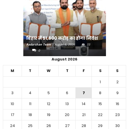
राजधानी पटना को अतिक्रमण
र में 51,600 करोड़ का होगा निवेश
करने का अभियान
shan Team
-
August 6, 2026
33
Aadarshan Team
-
August 5, 2026
0
0
August 2026
M
T
W
T
F
S
S
1
2
3
4
5
6
7
8
9
10
11
12
13
14
15
16
17
18
19
20
21
22
23
24
25
26
27
28
29
30