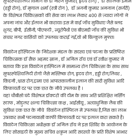
सुपरस्पेशिलिटी विभाग के डॉ नीरज कुमार( हृदय रोग) , डॉ सालिक इमाम
(हड्डी रोग), डॉ मृणाल शर्मा (स्त्री रोग ), डॉ अंजनी कुमार अनजान (सर्जरी)
के विशेषज्ञ चिकित्सकों की सेवा का लाभ लेकर 400 से ज़्यादा लोगों ने
अपना जांच और ईलाज भी कराया। इस में कई जाँच सुविधाए जैसे ब्लड
शुगर, बीपी, ईसीजी, पीएफटी , न्यूरोपैथी एंव बीएमडी जाँच की सुविधा भी
संचार नगर वासियों को उपलब्ध कराई गई,वो भी बिल्कुल मुफ्त।
विवांटेज हॉस्पिटल के निदेशक मंडल के सदस्य एवं पटना के प्रतिष्ठित
चिकित्सक डॉ सैफ़ अहमद ख़ान , डॉ अनिल रॉय एवं डॉ रवीश कुमार ने
बताया कि इस विवांटेज हास्पिटल में सामान्य रोग चिकित्सा के साथ साथ
सुपरस्पेशियलिटी रोगों जैसे मस्तिष्क रोग, हृदय रोग , हड्डी रोग,लिवर ,
किडनी ,श्वास रोग,ट्रामा एवं आपातकालीन इलाज की सारी सुविधा आदि
किफ़ायती दर पर एक छत के नीचे उपलब्ध है ।
यहां चौबीसो घंटे विशेषज्ञ डॉक्टरों की टीम के साथ अति प्रशिक्षित नर्सिंग
स्टाफ , मोडुलर शल्य चिकित्सा कक्ष , आईसीयू , अत्याधुनिक लैब की
सुविधा एक छत के नीचे विवांटेज हॉस्पिटल में उपलब्ध है,जिस का लाभ
उठाकर सभी पटनावासी काफी किफायती दर पर इलाज करा सकते हैं।
विवांटेज चिकित्सा अधीक्षक डॉ अनिल रॉय ने इस शिविर के आयोजन के
लिए सोसाइटी के मुख्य सचिव शत्रुघ्न आदि सदस्यों के प्रति विशेष आभार