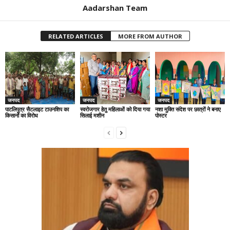
Aadarshan Team
RELATED ARTICLES
MORE FROM AUTHOR
जनपद
जनपद
जनपद
पाटलिपुत्र सैटलाइट टाउनशिप का
स्वरोजगार हेतु महिलाओं को दिया गया
नशा मुक्ति संदेश पर छात्रों ने बनाए
किसानों का विरोध
सिलाई मशीन
पोस्टर