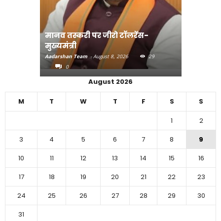
मानव तस्करी पर जीरो टॉलरेंस-
संत रविदा
मुख्यमंत्री
पहुंचाएंग
Aadarshan Team
-
August 8, 2026
29
Aadarshan T
0
0
August 2026
M
T
W
T
F
S
S
1
2
3
4
5
6
7
8
9
10
11
12
13
14
15
16
17
18
19
20
21
22
23
24
25
26
27
28
29
30
31