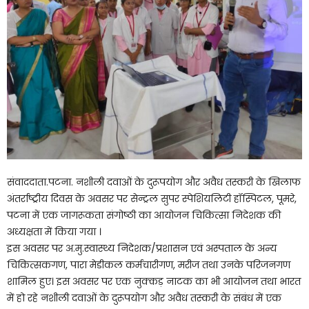
संवाददाता.पटना. नशीली दवाओं के दुरूपयोग और अवैध तस्करी के खिलाफ
अंतर्राष्ट्रीय दिवस के अवसर पर सेन्ट्रल सुपर स्पेशियलिटी हॉस्पिटल, पूमरे,
पटना में एक जागरूकता संगोष्ठी का आयोजन चिकित्सा निदेशक की
अध्यक्षता में किया गया ।
इस अवसर पर अ.मु.स्वास्थ्य निदेशक/प्रशासन एवं अस्पताल के अन्य
चिकित्सकगण, पारा मेडीकल कर्मचारीगण, मरीज तथा उनके परिजनगण
शामिल हुए। इस अवसर पर एक नुक्कड़ नाटक का भी आयोजन तथा भारत
में हो रहे नशीली दवाओं के दुरूपयोग और अवैध तस्करी के संबंध में एक